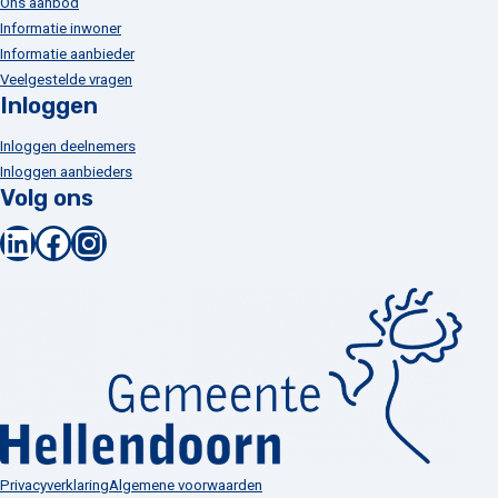
Ons aanbod
Informatie inwoner
Informatie aanbieder
Veelgestelde vragen
Inloggen
Inloggen deelnemers
Inloggen aanbieders
Volg ons
LinkedIn
Facebook
Instagram
Privacyverklaring
Algemene voorwaarden