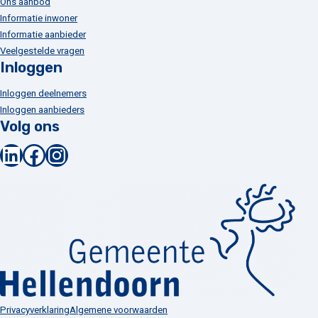
Ons aanbod
Informatie inwoner
Informatie aanbieder
Veelgestelde vragen
Inloggen
Inloggen deelnemers
Inloggen aanbieders
Volg ons
LinkedIn
Facebook
Instagram
Privacyverklaring
Algemene voorwaarden